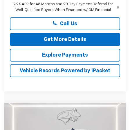
2.9% APR for 48 Months and 90 Day Payment Deferral for
Well-Qualified Buyers When Financed w/ GM Financial
Call Us
Get More Details
Explore Payments
Vehicle Records Powered by iPacket
Compare Vehicle
New
2026
Chevrolet Silverado 1500
WT
BUY
FINANCE
LEASE
Price Drop
Preston Chevrolet of Aberdeen