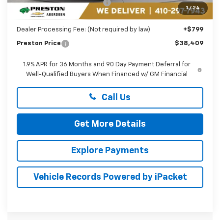
Price reduction below MSRP:
-$3,200
1
/
24
You Save
$3,200
Dealer Processing Fee: (Not required by law)
+$799
Preston Price
$38,409
1.9% APR for 36 Months and 90 Day Payment Deferral for
Well-Qualified Buyers When Financed w/ GM Financial
Call Us
Get More Details
Explore Payments
Vehicle Records Powered by iPacket