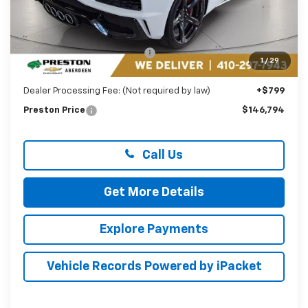
Less
MSRP:
$158,275
Price reduction below MSRP:
-$12,280
1
/
29
You Save
$12,280
Dealer Processing Fee: (Not required by law)
+$799
Preston Price
$146,794
Call Us
Get More Details
Explore Payments
Vehicle Records Powered by iPacket