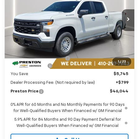
$46,044
VIN:
1GCPKAEK1TZ399316
Stock:
AC1803
PRESTON PRICE
Ext.
Int.
In Stock
Less
MSRP:
$50,990
Price reduction below MSRP:
-$2,995
1
/
23
Guaranteed Offers:
-$2,750
You Save
$5,745
Dealer Processing Fee: (Not required by law)
+$799
Preston Price
$46,044
0% APR for 60 Months and No Monthly Payments for 90 Days
for Well-Qualified Buyers When Financed w/ GM Financial
5.9% APR for 84 Months and 90 Day Payment Deferral for
Well-Qualified Buyers When Financed w/ GM Financial