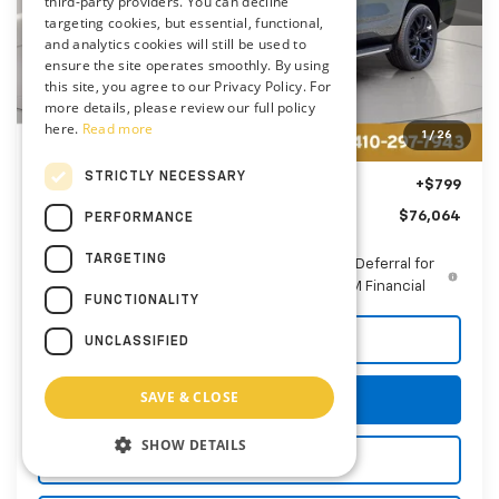
third-party providers. You can decline
targeting cookies, but essential, functional,
and analytics cookies will still be used to
ensure the site operates smoothly. By using
Less
this site, you agree to our Privacy Policy. For
MSRP:
$78,260
more details, please review our full policy
Price reduction below MSRP:
-$2,995
here.
Read more
1
/
26
You Save
$2,995
STRICTLY NECESSARY
Dealer Processing Fee: (Not required by law)
+$799
Preston Price
$76,064
PERFORMANCE
TARGETING
5.9% APR for 60 Months and 90 Day Payment Deferral for
Well-Qualified Buyers When Financed w/ GM Financial
FUNCTIONALITY
Call Us
UNCLASSIFIED
SAVE & CLOSE
Get More Details
SHOW DETAILS
Explore Payments