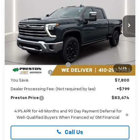
Price Drop
Preston Chevrolet of Aberdeen
$83,674
VIN:
1GC4KPEY5TF178698
Stock:
AC1737
PRESTON PRICE
Ext.
Int.
In Stock
Less
MSRP:
$90,675
Price reduction below MSRP:
-$6,800
1
/
26
Guaranteed Offers:
-$1,000
You Save
$7,800
Dealer Processing Fee: (Not required by law)
+$799
Preston Price
$83,674
4.9% APR for 48 Months and 90 Day Payment Deferral for
Well-Qualified Buyers When Financed w/ GM Financial
Call Us