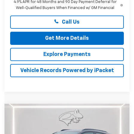
4.9% APR for 48 Months and 90 Day Payment Deferral for
Well-Qualified Buyers When Financed w/ GM Financial
Call Us
Get More Details
Explore Payments
Vehicle Records Powered by iPacket
Compare Vehicle
New
2027
Chevrolet Bolt
RS
BUY
FINANCE
LEASE
Price Drop
Preston Chevrolet of Aberdeen