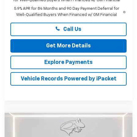
for Well-Qualified Buyers When Financed w/ GM Financial
5.9% APR for 84 Months and 90 Day Payment Deferral for
Well-Qualified Buyers When Financed w/ GM Financial
Call Us
Get More Details
Explore Payments
Vehicle Records Powered by iPacket
Compare Vehicle
New
2026
Chevrolet Silverado 2500 HD
BUY
FINANCE
LEASE
LTZ
Price Drop