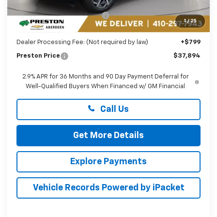
MSRP:
$42,095
Price reduction below MSRP:
-$5,000
1
/
25
You Save
$5,000
Dealer Processing Fee: (Not required by law)
+$799
Preston Price
$37,894
2.9% APR for 36 Months and 90 Day Payment Deferral for
Well-Qualified Buyers When Financed w/ GM Financial
Call Us
Get More Details
Explore Payments
Vehicle Records Powered by iPacket