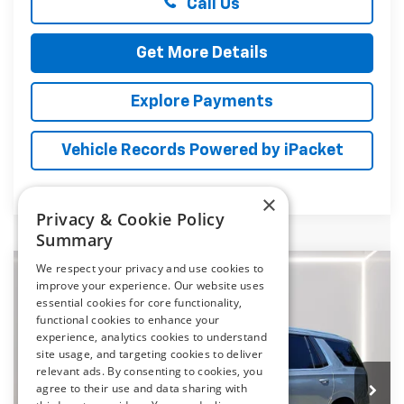
Call Us
Get More Details
Explore Payments
Vehicle Records Powered by iPacket
×
Privacy & Cookie Policy
Summary
We respect your privacy and use cookies to
Compare Vehicle
New
2026
Chevrolet Tahoe
LT
improve your experience. Our website uses
BUY
FINANCE
LEASE
essential cookies for core functionality,
Price Drop
functional cookies to enhance your
Preston Chevrolet of Aberdeen
experience, analytics cookies to understand
$76,064
site usage, and targeting cookies to deliver
VIN:
1GNS6NKD0TR383580
Stock:
AC1804
relevant ads. By consenting to cookies, you
PRESTON PRICE
agree to their use and data sharing with
Ext.
Int.
In Stock