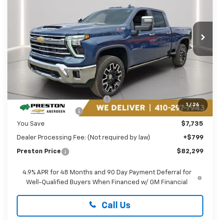
Preston Chevrolet of Aberdeen
$82,299
VIN:
2GC4KPEY5T1117360
Stock:
AC1715
PRESTON PRICE
Ext.
Int.
In Stock
Less
MSRP:
$89,235
Price reduction below MSRP:
-$6,735
1
/
26
Guaranteed Offers:
-$1,000
You Save
$7,735
Dealer Processing Fee: (Not required by law)
+$799
Preston Price
$82,299
4.9% APR for 48 Months and 90 Day Payment Deferral for
Well-Qualified Buyers When Financed w/ GM Financial
Call Us