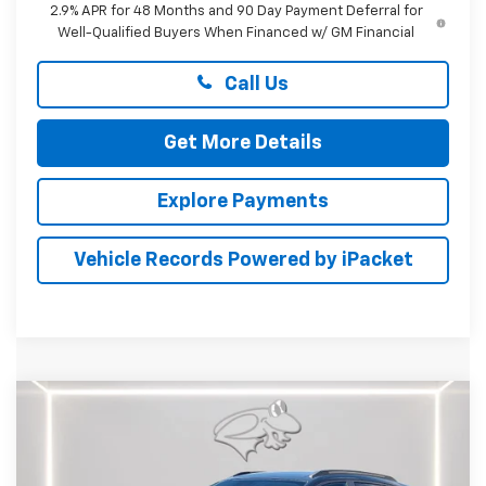
2.9% APR for 48 Months and 90 Day Payment Deferral for
Well-Qualified Buyers When Financed w/ GM Financial
Call Us
Get More Details
Explore Payments
Vehicle Records Powered by iPacket
Compare Vehicle
New
2026
Chevrolet Trax
ACTIV
BUY
FINANCE
LEASE
Price Drop
Preston Chevrolet of Aberdeen