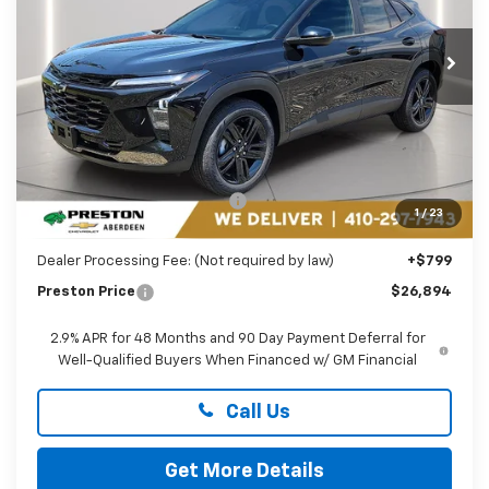
$26,894
VIN:
KL77LKEP1TC182069
Stock:
AC1796
PRESTON PRICE
Ext.
Int.
In Stock
Less
MSRP:
$27,990
Price reduction below MSRP:
-$1,895
1
/
23
You Save
$1,895
Dealer Processing Fee: (Not required by law)
+$799
Preston Price
$26,894
2.9% APR for 48 Months and 90 Day Payment Deferral for
Well-Qualified Buyers When Financed w/ GM Financial
Call Us
Get More Details