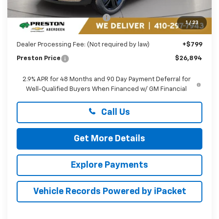
MSRP:
$27,990
Price reduction below MSRP:
-$1,895
1
/
23
You Save
$1,895
Dealer Processing Fee: (Not required by law)
+$799
Preston Price
$26,894
2.9% APR for 48 Months and 90 Day Payment Deferral for
Well-Qualified Buyers When Financed w/ GM Financial
Call Us
Get More Details
Explore Payments
Vehicle Records Powered by iPacket