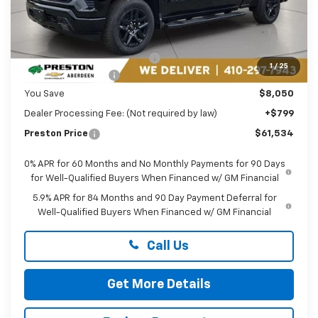
Less
MSRP:
$68,785
Price reduction below MSRP:
-$4,800
1
/
25
Guaranteed Offers:
-$3,250
You Save
$8,050
Dealer Processing Fee: (Not required by law)
+$799
Preston Price
$61,534
0% APR for 60 Months and No Monthly Payments for 90 Days
for Well-Qualified Buyers When Financed w/ GM Financial
5.9% APR for 84 Months and 90 Day Payment Deferral for
Well-Qualified Buyers When Financed w/ GM Financial
Call Us
Get More Details