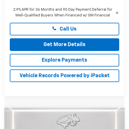
2.9% APR for 36 Months and 90 Day Payment Deferral for
Well-Qualified Buyers When Financed w/ GM Financial
Call Us
Get More Details
Explore Payments
Vehicle Records Powered by iPacket
Compare Vehicle
New
2026
Chevrolet Silverado 2500 HD
BUY
FINANCE
LEASE
LTZ