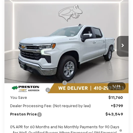
Compare Vehicle
New
2025
Chevrolet Silverado 1500
LT
BUY
FINANCE
LEASE
Price Drop
Preston Chevrolet of Aberdeen
$43,549
VIN:
3GCPACED8SG161610
Stock:
DXA668
PRESTON PRICE
Ext.
Int.
In Stock
Less
MSRP:
$54,510
Price reduction below MSRP:
-$5,760
1
/
26
Guaranteed Offers:
-$6,000
You Save
$11,760
Dealer Processing Fee: (Not required by law)
+$799
Preston Price
$43,549
0% APR for 60 Months and No Monthly Payments for 90 Days