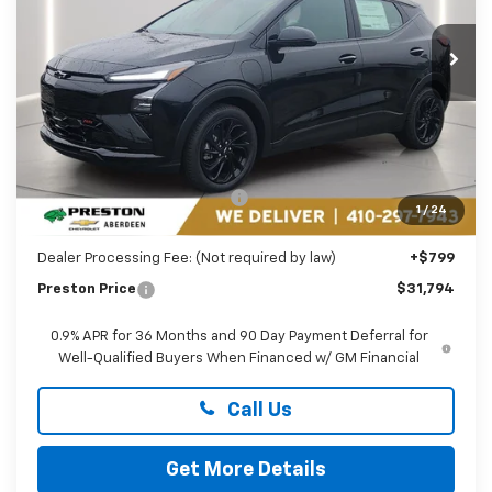
$31,794
VIN:
1G1FZ6EV5VF101412
Stock:
AC1782
PRESTON PRICE
Ext.
Int.
In Stock
Less
MSRP:
$32,995
Price reduction below MSRP:
-$2,000
1
/
24
You Save
$2,000
Dealer Processing Fee: (Not required by law)
+$799
Preston Price
$31,794
0.9% APR for 36 Months and 90 Day Payment Deferral for
Well-Qualified Buyers When Financed w/ GM Financial
Call Us
Get More Details