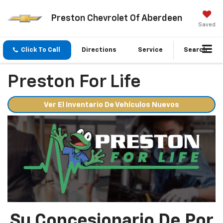
Preston Chevrolet Of Aberdeen
Saved
Click To Call
Directions
Service
Search
Preston For Life
Ver El Inventario De Vehículos Nuevos
Su Concesionario De Por