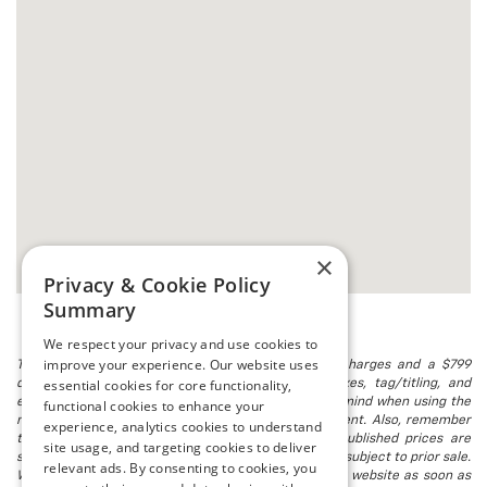
×
Privacy & Cookie Policy
Summary
We respect your privacy and use cookies to
improve your experience. Our website uses
The listed price includes freight and destination charges and a $799
essential cookies for core functionality,
document processing fee. It does not include taxes, tag/titling, and
electronic titling fee. registration. Keep this fact in mind when using the
functional cookies to enhance your
monthly payment calculator to estimate your payment. Also, remember
experience, analytics cookies to understand
that all financing is subject to approved credit. Published prices are
site usage, and targeting cookies to deliver
subject to change without notice, and all inventory is subject to prior sale.
relevant ads. By consenting to cookies, you
We attempt to remove published inventory from our website as soon as