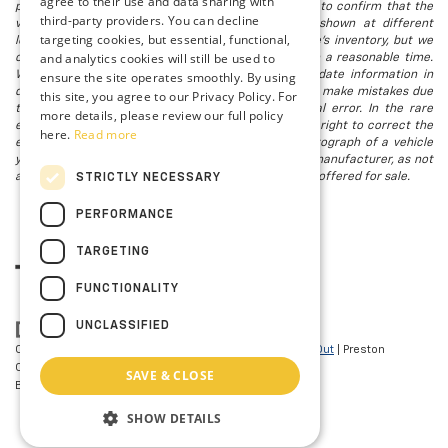
agree to their use and data sharing with
possible after a sale, but to be safe, you should call to confirm that the
third-party providers. You can decline
vehicle you are looking for is available. Vehicles shown at different
targeting cookies, but essential, functional,
locations in the group are not currently in our store's inventory, but we
and analytics cookies will still be used to
can arrange to have a vehicle at our location within a reasonable time.
ensure the site operates smoothly. By using
We make every effort to provide accurate, up-to-date information in
describing and pricing a vehicle, but occasionally we make mistakes due
this site, you agree to our Privacy Policy. For
to typographical, photographic, human, or technical error. In the rare
more details, please review our full policy
event that we make such a mistake, we reserve the right to correct the
here.
Read more
error and update the price. Check whether the photograph of a vehicle
you are interested in is an example provided by the manufacturer, as not
all of our photographs are of the actual vehicle being offered for sale.
STRICTLY NECESSARY
PERFORMANCE
TARGETING
FUNCTIONALITY
UNCLASSIFIED
Copyright © 2026
by
DealerOn
|
Sitemap
|
Privacy
|
Opt-Out
| Preston
Chevrolet of Aberdeen
|
101 N PHILADELPHIA
SAVE & CLOSE
BLVD,
Aberdeen,
MD
21001
| Sales:
410-297-7943
SHOW DETAILS